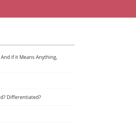
And if it Means Anything,
ed? Differentiated?