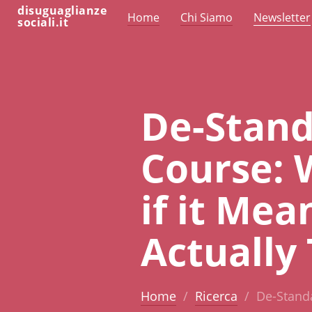
disuguaglianze
Home
Chi Siamo
Newsletter
sociali.it
De-Stand
Course: 
if it Mea
Actually
Home
Ricerca
De-Standa