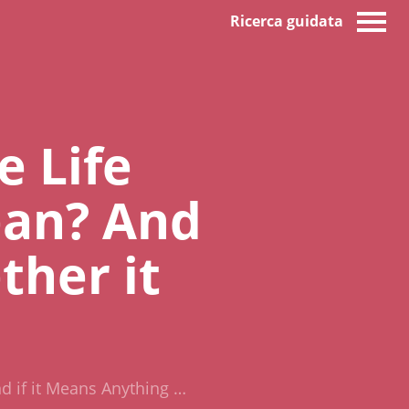
Ricerca guidata
e Life
ean? And
ther it
d if it Means Anything …