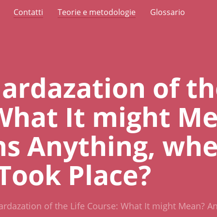
Contatti
Teorie e metodologie
Glossario
ardazation of th
What It might M
ns Anything, whe
 Took Place?
rdazation of the Life Course: What It might Mean? An