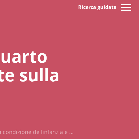
Ricerca guidata
quarto
te sulla
a condizione dellinfanzia e …