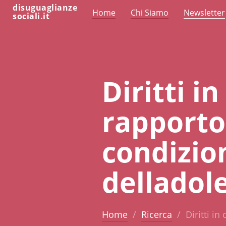
disuguaglianze
Home
Chi Siamo
Newsletter
sociali.it
Diritti i
rapporto 
condizion
delladol
Home
Ricerca
Diritti in