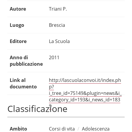
Autore
Triani P.
Luogo
Brescia
Editore
La Scuola
Anno di
2011
pubblicazione
Link al
http://lascuolaconvoi.it/index.ph
documento
p?
i_tree_id=75149&plugin=news&i_
category_id=193&i_news_id=183
Classificazione
9
Ambito
Corsi di vita
Adolescenza