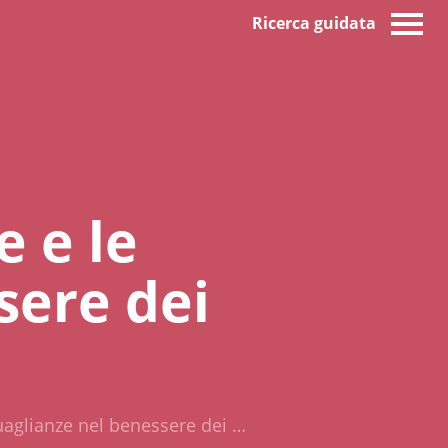
Ricerca guidata
e e le
sere dei
guaglianze nel benessere dei …