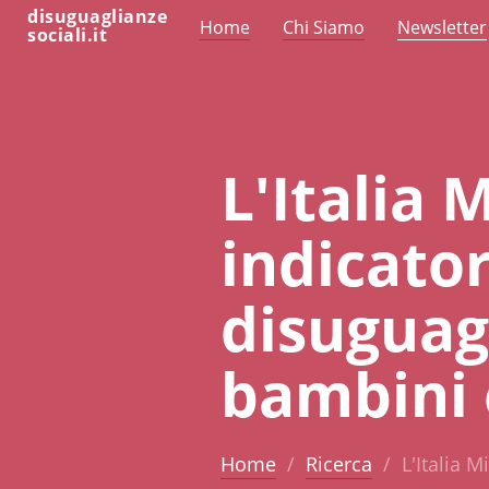
disuguaglianze
Home
Chi Siamo
Newsletter
sociali.it
L'Italia 
indicator
disuguag
bambini 
Home
Ricerca
L'Italia 