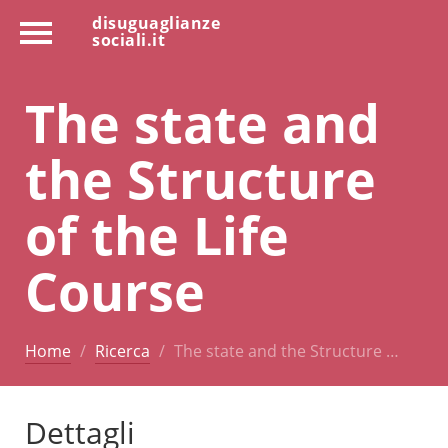
disuguaglianze
sociali.it
The state and
the Structure
of the Life
Course
Home
Ricerca
The state and the Structure …
Dettagli