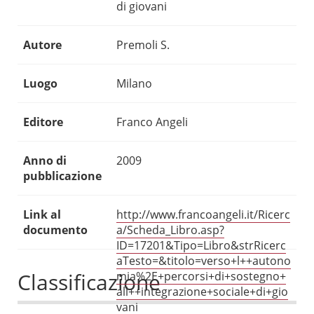
di giovani
Autore
Premoli S.
Luogo
Milano
Editore
Franco Angeli
Anno di
2009
pubblicazione
Link al
http://www.francoangeli.it/Ricerc
documento
a/Scheda_Libro.asp?
ID=17201&Tipo=Libro&strRicerc
aTesto=&titolo=verso+l++autono
Classificazione
mia%2E+percorsi+di+sostegno+
all++integrazione+sociale+di+gio
vani