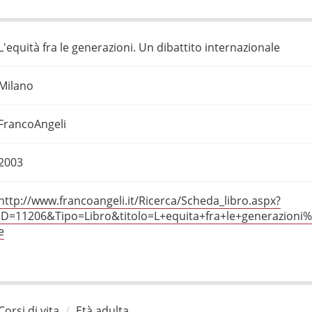
L'equità fra le generazioni. Un dibattito internazionale
Milano
FrancoAngeli
2003
http://www.francoangeli.it/Ricerca/Scheda_libro.aspx?
ID=11206&Tipo=Libro&titolo=L+equita+fra+le+generazioni%
e
Corsi di vita
Età adulta