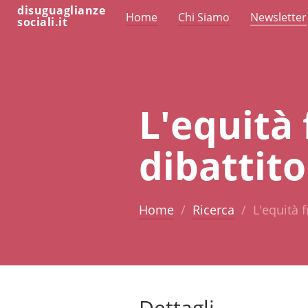
disuguaglianze
Home
Chi Siamo
Newsletter
sociali.it
L'equità 
dibattit
Home
Ricerca
L'equità 
Dettagli