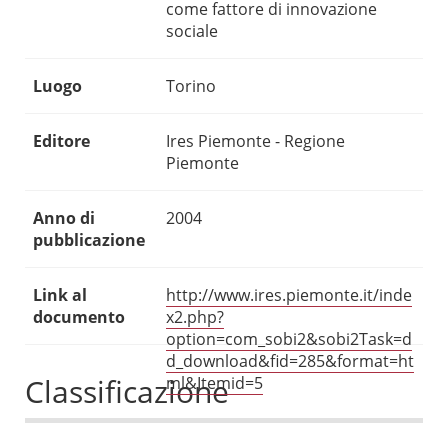
come fattore di innovazione
sociale
Luogo
Torino
Editore
Ires Piemonte - Regione
Piemonte
Anno di
2004
pubblicazione
Link al
http://www.ires.piemonte.it/inde
documento
x2.php?
option=com_sobi2&sobi2Task=d
d_download&fid=285&format=ht
Classificazione
ml&Itemid=5