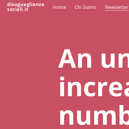
disuguaglianze
Home
Chi Siamo
Newsletter
sociali.it
An u
incre
numb