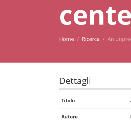
cente
Home
Ricerca
An unpre
Dettagli
Titolo
Autore