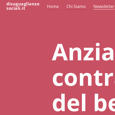
disuguaglianze
Home
Chi Siamo
Newsletter
sociali.it
Anzia
contr
del b