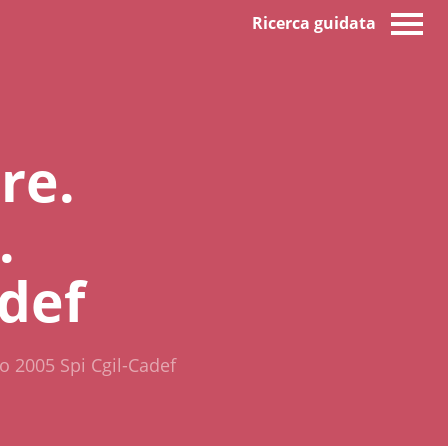
Ricerca guidata
re.
.
adef
to 2005 Spi Cgil-Cadef