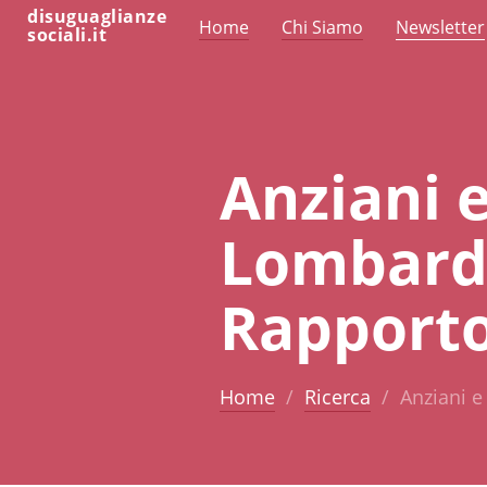
disuguaglianze
Home
Chi Siamo
Newsletter
sociali.it
Anziani e
Lombardia
Rapporto
Home
Ricerca
Anziani e