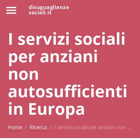
disuguaglianze
sociali.it
I servizi sociali
per anziani
non
autosufficienti
in Europa
Home
Ricerca
I servizi sociali per anziani non …