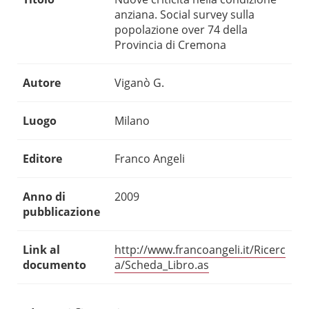
anziana. Social survey sulla
popolazione over 74 della
Provincia di Cremona
Autore
Viganò G.
Luogo
Milano
Editore
Franco Angeli
Anno di
2009
pubblicazione
Link al
http://www.francoangeli.it/Ricerc
documento
a/Scheda_Libro.as