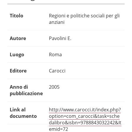
Titolo
Regioni e politiche sociali per gli
anziani
Autore
Pavolini E.
Luogo
Roma
Editore
Carocci
Anno di
2005
pubblicazione
Link al
http://www.carocci.it/index.php?
documento
option=com_carocci&task=sche
dalibro&isbn=9788843032242&It
emid=72