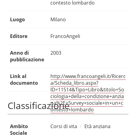
contesto lombardo
Luogo
Milano
Editore
FrancoAngeli
Anno di
2003
pubblicazione
Link al
http://www.francoangeli.it/Ricerc
documento
a/Scheda_libro.aspx?
ID=11514&Tipo=Libro&titolo=So
ciologia+della+condizione+anzia
Classificazione
na%2E+Survey+sociale+in+un+c
ontesto+lombardo
Ambito
Corsi di vita
Età anziana
Sociale