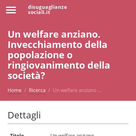
disuguaglianze
sociali.it
Un welfare anziano.
Invecchiamento della
popolazione o
ringiovanimento della
società?
Home
Ricerca
Un welfare anziano …
Dettagli
Titolo
Un welfare anziano.