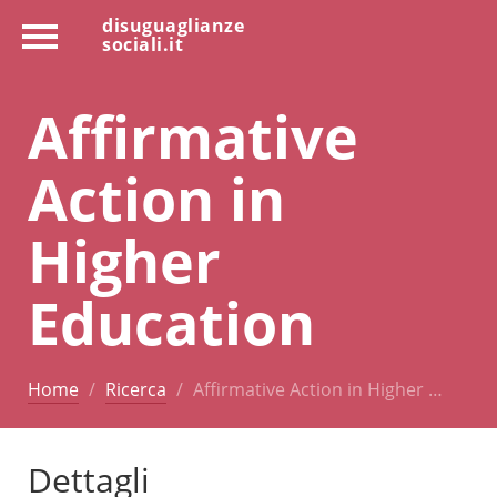
disuguaglianze
sociali.it
Affirmative
Action in
Higher
Education
Home
Ricerca
Affirmative Action in Higher …
Dettagli