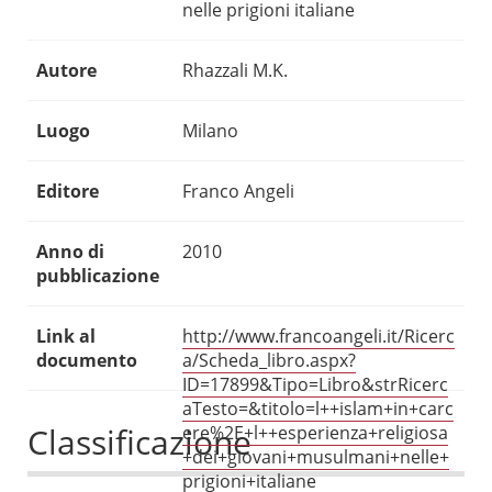
nelle prigioni italiane
Autore
Rhazzali M.K.
Luogo
Milano
Editore
Franco Angeli
Anno di
2010
pubblicazione
Link al
http://www.francoangeli.it/Ricerc
documento
a/Scheda_libro.aspx?
ID=17899&Tipo=Libro&strRicerc
aTesto=&titolo=l++islam+in+carc
Classificazione
ere%2E+l++esperienza+religiosa
+dei+giovani+musulmani+nelle+
prigioni+italiane