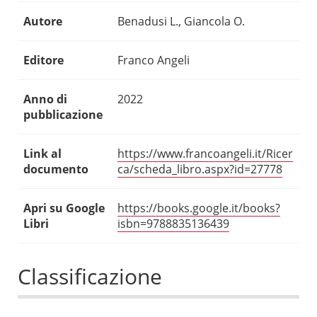
Autore
Benadusi L., Giancola O.
Editore
Franco Angeli
Anno di
2022
pubblicazione
Link al
https://www.francoangeli.it/Ricer
documento
ca/scheda_libro.aspx?id=27778
Apri su Google
https://books.google.it/books?
Libri
isbn=9788835136439
Classificazione