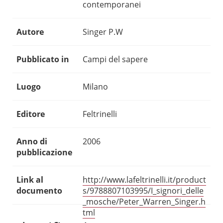
contemporanei
Autore
Singer P.W
Pubblicato in
Campi del sapere
Luogo
Milano
Editore
Feltrinelli
Anno di
2006
pubblicazione
Link al
http://www.lafeltrinelli.it/product
documento
s/9788807103995/I_signori_delle
_mosche/Peter_Warren_Singer.h
tml