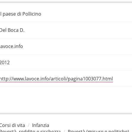
Il paese di Pollicino
Del Boca D.
lavoce.info
2012
http://www.lavoce.info/articoli/pagina1003077.html
Corsi di vita
Infanzia
Povertà, reddito e ricchezza
Povertà (misure e politiche)