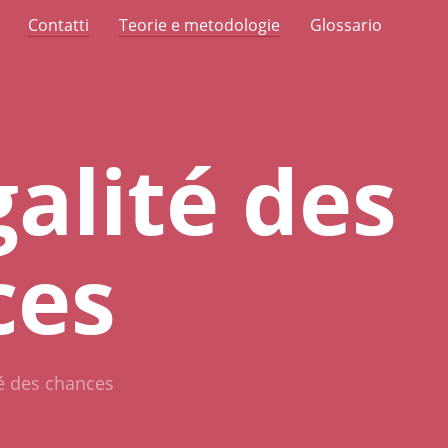
Contatti
Teorie e metodologie
Glossario
galité des
ces
té des chances