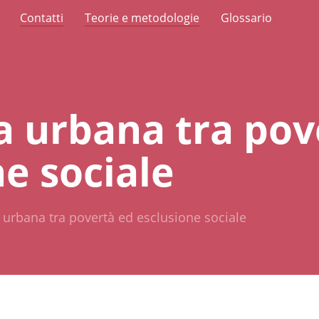
Contatti
Teorie e metodologie
Glossario
ia urbana tra pov
e sociale
a urbana tra povertà ed esclusione sociale