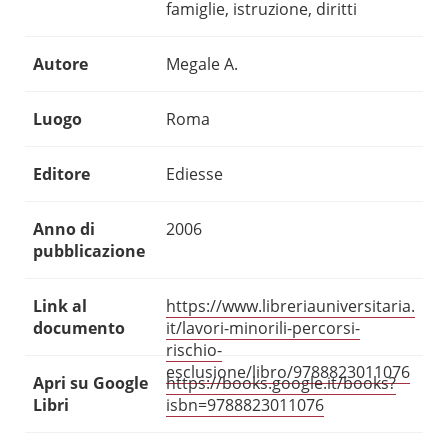
famiglie, istruzione, diritti
Autore
Megale A.
Luogo
Roma
Editore
Ediesse
Anno di
2006
pubblicazione
Link al
https://www.libreriauniversitaria.
documento
it/lavori-minorili-percorsi-
rischio-
esclusione/libro/9788823011076
Apri su Google
https://books.google.it/books?
Libri
isbn=9788823011076