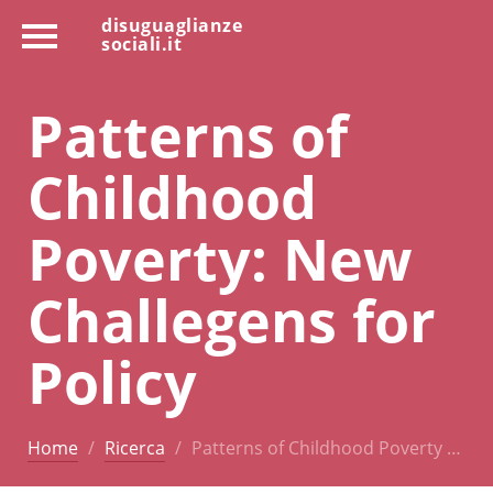
disuguaglianze
sociali.it
Patterns of
Childhood
Poverty: New
Challegens for
Policy
Home
Ricerca
Patterns of Childhood Poverty …