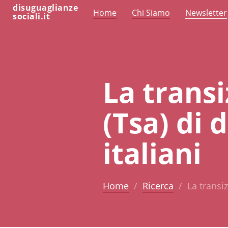
disuguaglianze
Home
Chi Siamo
Newsletter
sociali.it
La transi
(Tsa) di 
italiani
Home
Ricerca
La transiz