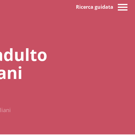
Ricerca guidata
adulto
ani
liani