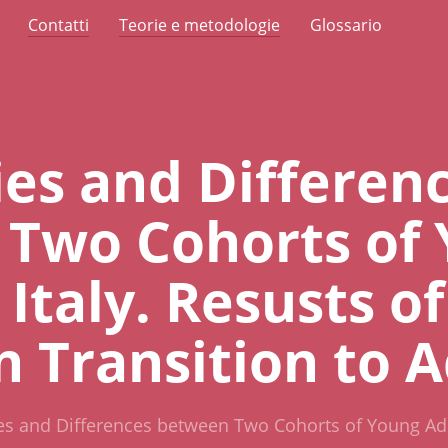
Contatti
Teorie e metodologie
Glossario
ies and Differen
Two Cohorts of
 Italy. Resusts of
n Transition to 
ies and Differences between Two Cohorts of Young Adul