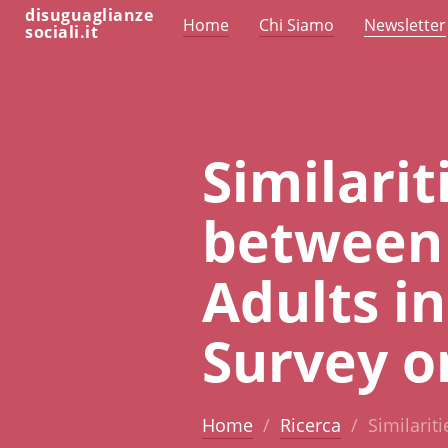
disuguaglianze
Home
Chi Siamo
Newsletter
sociali.it
Similarit
between 
Adults in
Survey o
Home
Ricerca
Similarit