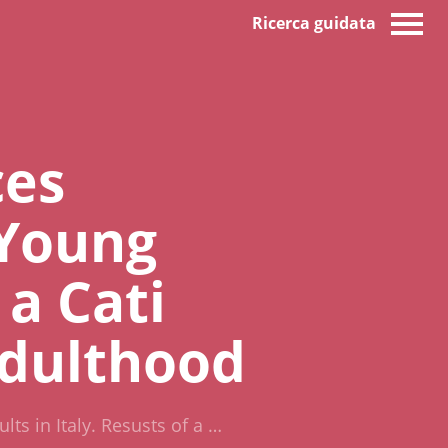
Ricerca guidata
ces
 Young
 a Cati
Adulthood
ts in Italy. Resusts of a …