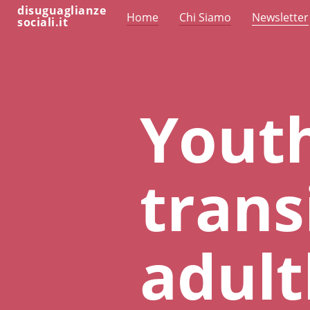
disuguaglianze
Home
Chi Siamo
Newsletter
sociali.it
Youth
trans
adult