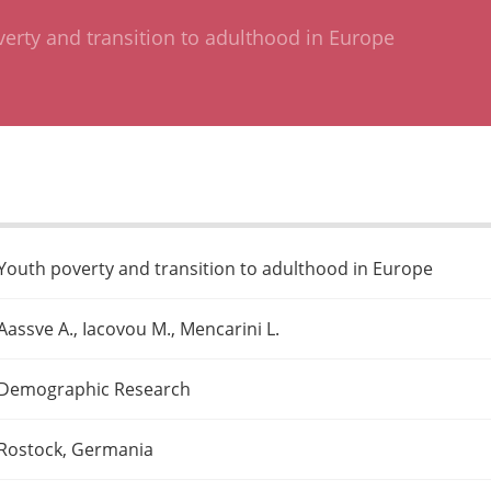
erty and transition to adulthood in Europe
Youth poverty and transition to adulthood in Europe
Aassve A., Iacovou M., Mencarini L.
Demographic Research
Rostock, Germania