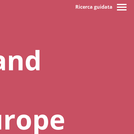
Ricerca guidata
and
urope