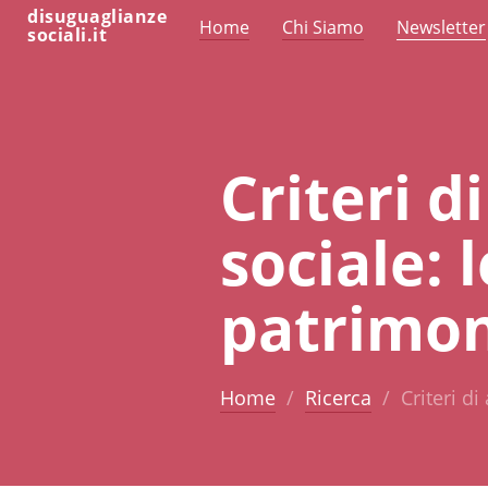
disuguaglianze
Home
Chi Siamo
Newsletter
sociali.it
Criteri di
sociale: 
patrimon
Home
Ricerca
Criteri di