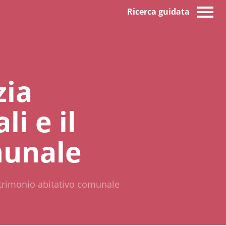
Ricerca guidata
zia
li e il
munale
 patrimonio abitativo comunale