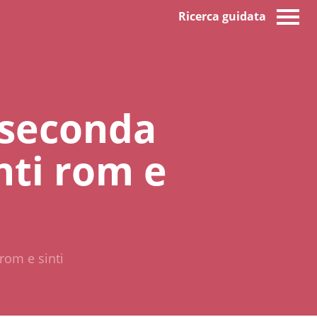
Ricerca guidata
 seconda
nti rom e
rom e sinti