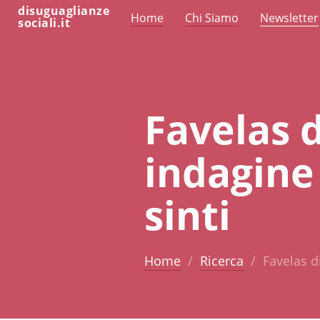
disuguaglianze
Home
Chi Siamo
Newsletter
sociali.it
Favelas 
indagine
sinti
Home
Ricerca
Favelas d