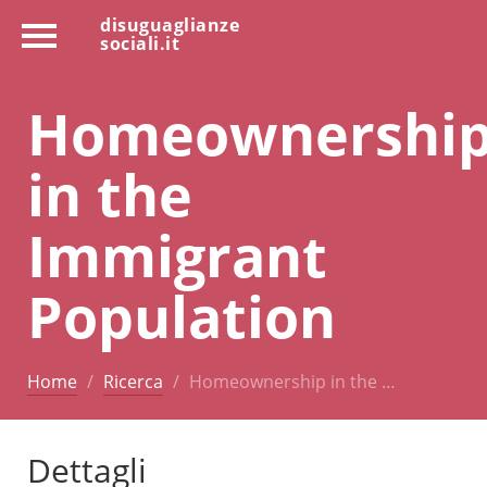
disuguaglianze
sociali.it
Homeownershi
in the
Immigrant
Population
Home
Ricerca
Homeownership in the …
Dettagli