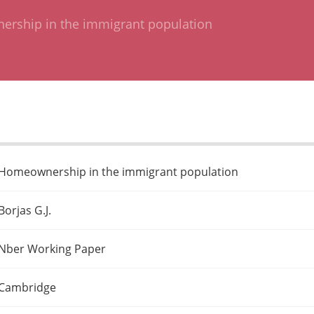
rship in the immigrant population
Homeownership in the immigrant population
Borjas G.J.
Nber Working Paper
Cambridge