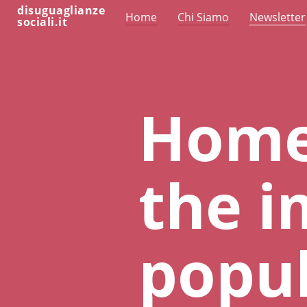
disuguaglianze
Home
Chi Siamo
Newsletter
sociali.it
Home
the 
popul