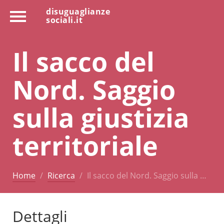
disuguaglianze
sociali.it
Il sacco del
Nord. Saggio
sulla giustizia
territoriale
Home
Ricerca
Il sacco del Nord. Saggio sulla …
Dettagli