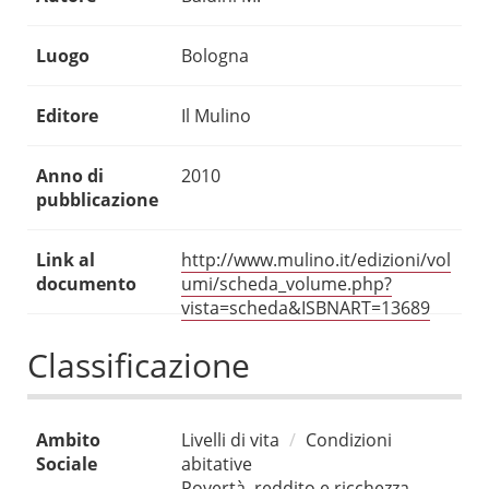
Luogo
Bologna
Editore
Il Mulino
Anno di
2010
pubblicazione
Link al
http://www.mulino.it/edizioni/vol
documento
umi/scheda_volume.php?
vista=scheda&ISBNART=13689
Classificazione
Ambito
Livelli di vita
Condizioni
Sociale
abitative
Povertà, reddito e ricchezza