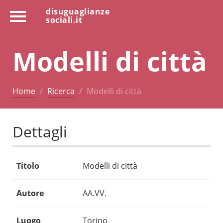
disuguaglianze
sociali.it
Modelli di città
Home
Ricerca
Modelli di città
Dettagli
Titolo
Modelli di città
Autore
AA.VV.
Luogo
Torino