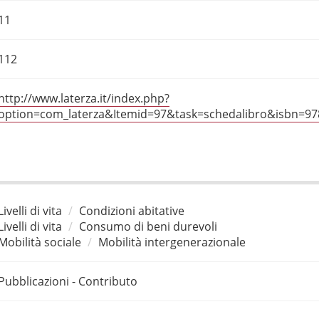
11
112
http://www.laterza.it/index.php?
option=com_laterza&Itemid=97&task=schedalibro&isbn=9
Livelli di vita
Condizioni abitative
Livelli di vita
Consumo di beni durevoli
Mobilità sociale
Mobilità intergenerazionale
Pubblicazioni - Contributo