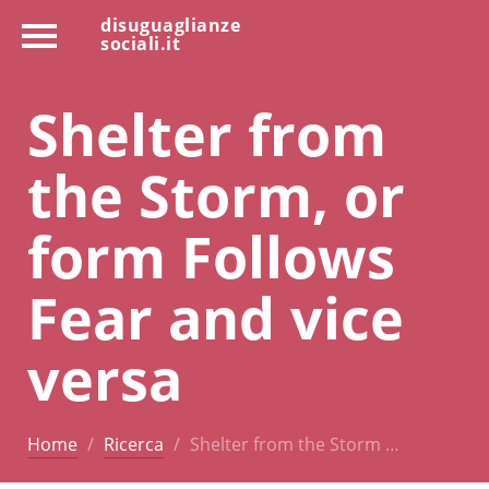
disuguaglianze
sociali.it
Shelter from
the Storm, or
form Follows
Fear and vice
versa
Home
Ricerca
Shelter from the Storm …