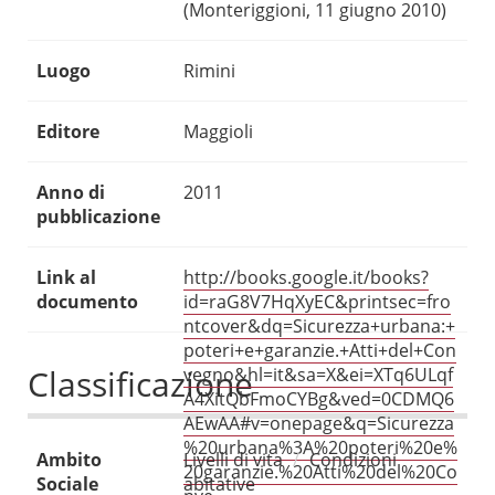
(Monteriggioni, 11 giugno 2010)
Luogo
Rimini
Editore
Maggioli
Anno di
2011
pubblicazione
Link al
http://books.google.it/books?
documento
id=raG8V7HqXyEC&printsec=fro
ntcover&dq=Sicurezza+urbana:+
poteri+e+garanzie.+Atti+del+Con
Classificazione
vegno&hl=it&sa=X&ei=XTq6ULqf
A4XitQbFmoCYBg&ved=0CDMQ6
AEwAA#v=onepage&q=Sicurezza
%20urbana%3A%20poteri%20e%
Ambito
Livelli di vita
Condizioni
20garanzie.%20Atti%20del%20Co
Sociale
abitative