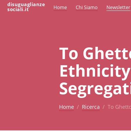
disuguaglianze
Home
Chi Siamo
Newsletter
sociali.it
To Ghett
Ethnicity
Segregat
Home
Ricerca
To Ghetto