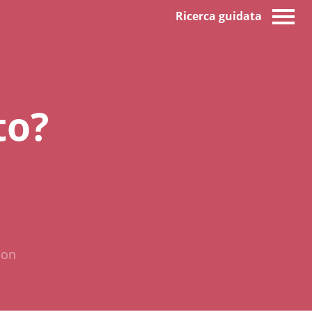
Ricerca guidata
to?
ion