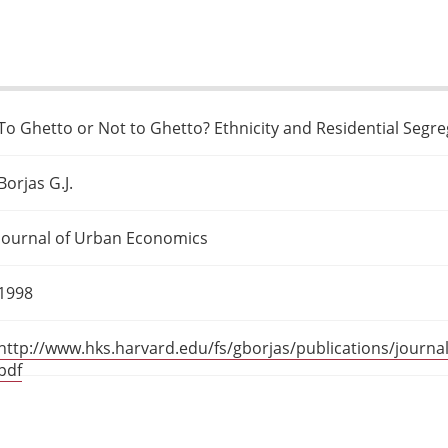
To Ghetto or Not to Ghetto? Ethnicity and Residential Segre
Borjas G.J.
Journal of Urban Economics
1998
http://www.hks.harvard.edu/fs/gborjas/publications/journ
pdf