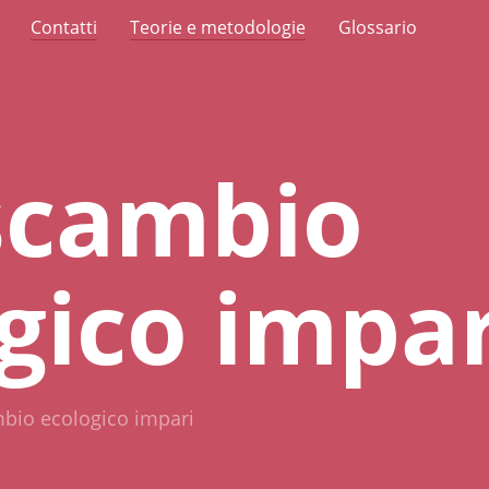
Contatti
Teorie e metodologie
Glossario
scambio
gico impar
bio ecologico impari