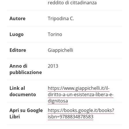
reddito di cittadinanza
Autore
Tripodina C.
Luogo
Torino
Editore
Giappichelli
Anno di
2013
pubblicazione
Link al
https://www.giappichelli.it/il-
documento
diritto-a-un-esistenza-libera-e-
dignitosa
Apri su Google
https://books.google.it/books?
Libri
isbn=9788834878583