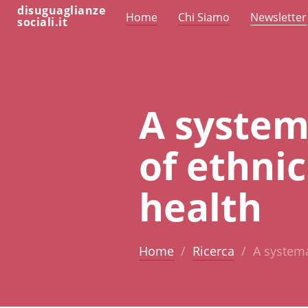
disuguaglianze
Home
Chi Siamo
Newsletter
sociali.it
A system
of ethni
health
Home
Ricerca
A systema