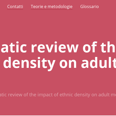
Contatti
Teorie e metodologie
Glossario
atic review of t
c density on adul
tic review of the impact of ethnic density on adult m