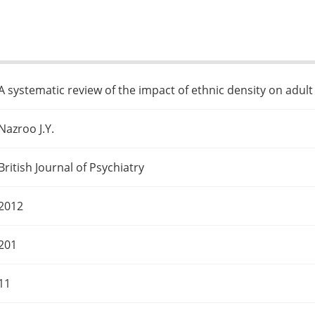
A systematic review of the impact of ethnic density on adul
Nazroo J.Y.
British Journal of Psychiatry
2012
201
11