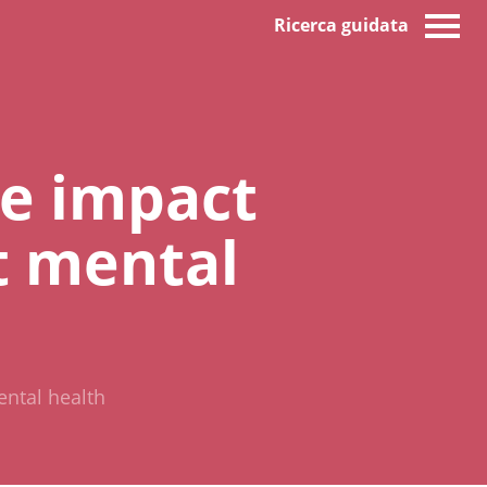
Ricerca guidata
he impact
t mental
ental health