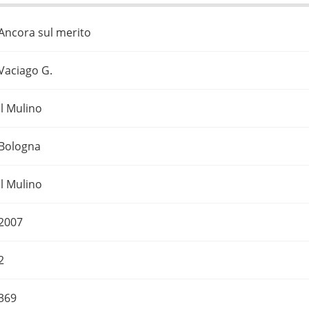
Ancora sul merito
Vaciago G.
Il Mulino
Bologna
Il Mulino
2007
2
369