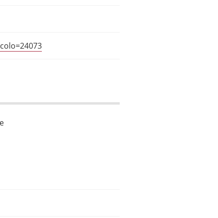
icolo=24073
le