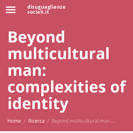
disuguaglianze
sociali.it
Beyond
multicultural
man:
complexities of
identity
Home
Ricerca
Beyond multicultural man …