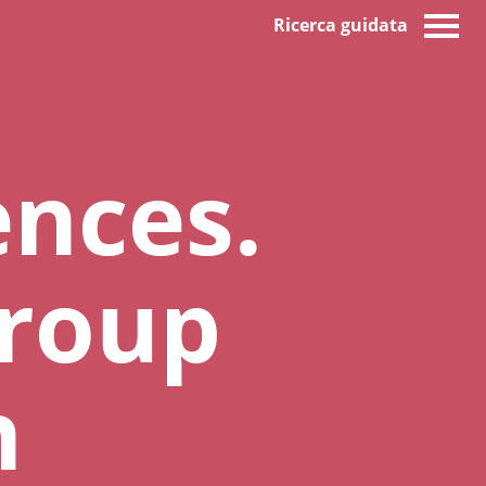
Ricerca guidata
ences.
group
n