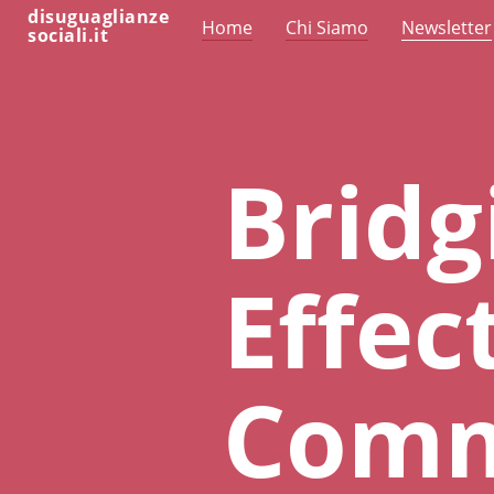
disuguaglianze
Home
Chi Siamo
Newsletter
sociali.it
Bridg
Effec
Comm