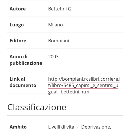
Autore
Bettetini G.
Luogo
Milano
Editore
Bompiani
Anno di
2003
pubblicazione
Link al
http://bompiani.rcslibri.corriere.i
documento
t/libro/5485_capirsi_e_sentirsi_u
guali_bettetini.html
Classificazione
Ambito
Livelli di vita
Deprivazione,