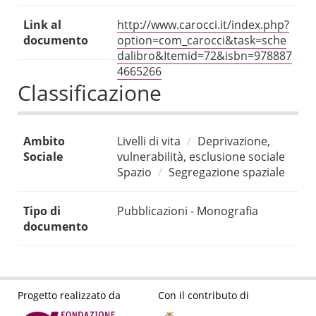
Link al
http://www.carocci.it/index.php?
documento
option=com_carocci&task=sche
dalibro&Itemid=72&isbn=978887
4665266
Classificazione
Ambito
Livelli di vita
Deprivazione,
Sociale
vulnerabilità, esclusione sociale
Spazio
Segregazione spaziale
Tipo di
Pubblicazioni - Monografia
documento
Progetto realizzato da
Con il contributo di