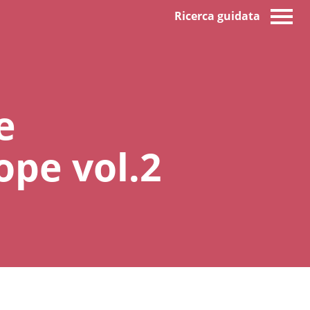
Ricerca guidata
e
ope vol.2