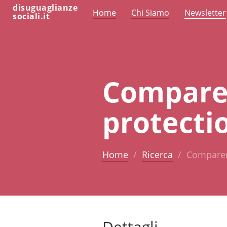
disuguaglianze
Home
Chi Siamo
Newsletter
sociali.it
Comparer
protectio
Home
Ricerca
Comparer 
Dettagli