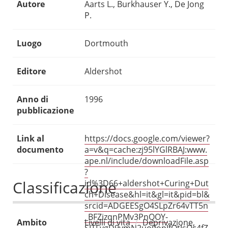
Autore
Aarts L., Burkhauser Y., De Jong
P.
Luogo
Dortmouth
Editore
Aldershot
Anno di
1996
pubblicazione
Link al
https://docs.google.com/viewer?
documento
a=v&q=cache:zj95lYGlRBAJ:www.
ape.nl/include/downloadFile.asp
?
Classificazione
id%3D66+aldershot+Curing+Dut
ch+Disease&hl=it&gl=it&pid=bl&
srcid=ADGEESgO4SLpZr64vTT5n
_BFZizqnPMv3PnQOY-
Ambito
Livelli di vita
Deprivazione,