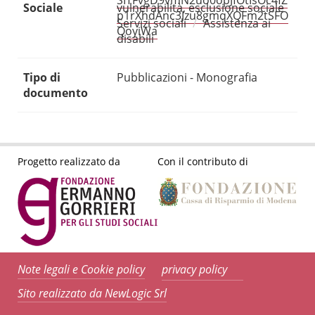
SITFvgD9vmN2uo0opJfOtIsOc4fZ
Sociale
vulnerabilità, esclusione sociale
p1rXhdAnc3Jzu8gmqXQFm2tSFO
Servizi sociali
Assistenza ai
QoyiWa
disabili
Tipo di
Pubblicazioni - Monografia
documento
Progetto realizzato da
Con il contributo di
Note legali e Cookie policy
privacy policy
Sito realizzato da NewLogic Srl