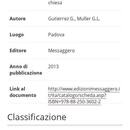
chiesa
Autore
Gutierrez G., Muller G.L.
Luogo
Padova
Editore
Messaggero
Anno di
2013
pubblicazione
Link al
http://www.edizionimessaggero.i
documento
t/ita/catalogo/scheda.asp?
ISBN=978-88-250-3602-2
Classificazione